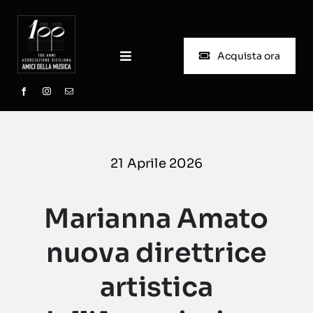
Skip
to
content
Acquista ora
Toggle
Navigation
Home
Chi siamo
21 Aprile 2026
Progetto Scuola
Marianna Amato
Biglietteria
nuova direttrice
artistica
Stagioni passate