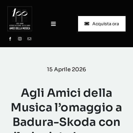
Skip
to
content
Acquista ora
Toggle
Navigation
Home
Chi siamo
15 Aprile 2026
Progetto Scuola
Agli Amici della
Biglietteria
Musica l’omaggio a
Badura-Skoda con
Stagioni passate