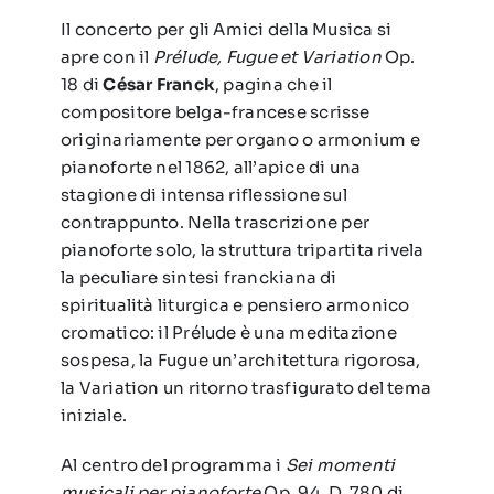
Il concerto per gli Amici della Musica si
apre con il
Prélude, Fugue et Variation
Op.
18 di
César Franck
, pagina che il
compositore belga-francese scrisse
originariamente per organo o armonium e
pianoforte nel 1862, all’apice di una
stagione di intensa riflessione sul
contrappunto. Nella trascrizione per
pianoforte solo, la struttura tripartita rivela
la peculiare sintesi franckiana di
spiritualità liturgica e pensiero armonico
cromatico: il Prélude è una meditazione
sospesa, la Fugue un’architettura rigorosa,
la Variation un ritorno trasfigurato del tema
iniziale.
Al centro del programma i
Sei momenti
musicali per pianoforte
Op. 94, D. 780 di