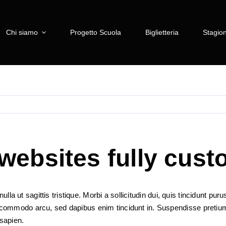
Chi siamo
Progetto Scuola
Biglietteria
Stagion
 websites fully cus
lla ut sagittis tristique. Morbi a sollicitudin dui, quis tincidunt pu
ommodo arcu, sed dapibus enim tincidunt in. Suspendisse pretium m
 sapien.