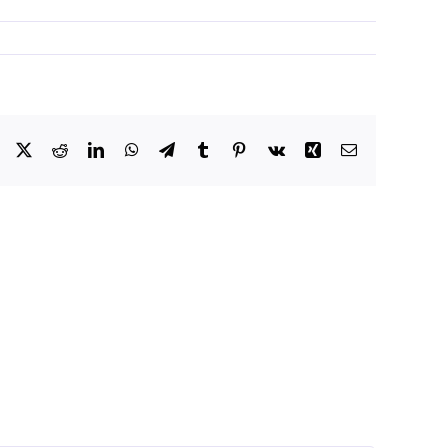
Facebook
X
Reddit
LinkedIn
WhatsApp
Telegram
Tumblr
Pinterest
Vk
Xing
Email