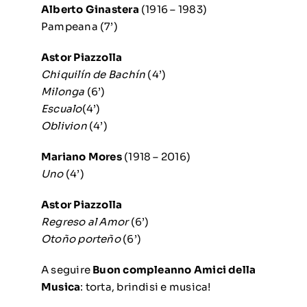
Alberto Ginastera
(1916 – 1983)
Pampeana (7’)
Astor Piazzolla
Chiquilín de Bachín
(4’)
Milonga
(6’)
Escualo
(4’)
Oblivion
(4’)
Mariano Mores
(1918 – 2016)
Uno
(4’)
Astor Piazzolla
Regreso al Amor
(6’)
Otoño porteño
(6’)
A seguire
Buon compleanno Amici della
Musica
: torta, brindisi e musica!